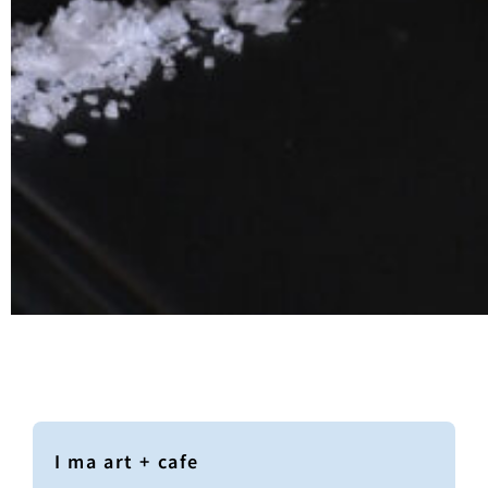
I ma art + cafe