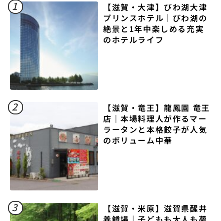
1
【滋賀・大津】びわ湖大津
プリンスホテル｜びわ湖の
絶景と1年中楽しめる充実
のホテルライフ
2
【滋賀・竜王】龍鳳園 竜王
店｜本場料理人が作るマー
ラータンと本格餃子が人気
のボリューム中華
3
【滋賀・米原】滋賀県醒井
養鱒場｜子どもも大人も夢