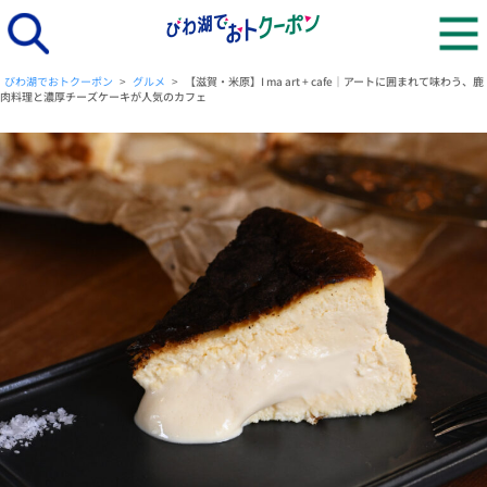
びわ湖でおトクーポン
>
グルメ
>
【滋賀・米原】I ma art + cafe｜アートに囲まれて味わう、鹿
肉料理と濃厚チーズケーキが人気のカフェ