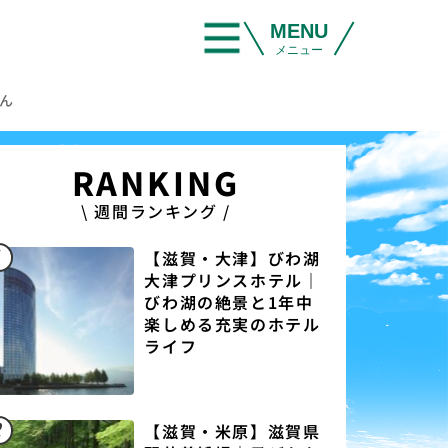
MENU
メニュー
ん
RANKING
\ 週間ランキング /
1
【滋賀・大津】びわ湖
大津プリンスホテル｜
びわ湖の絶景と1年中
楽しめる充実のホテル
ライフ
2
【滋賀・米原】滋賀県