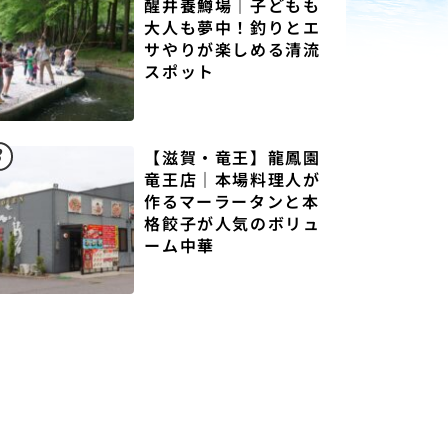
醒井養鱒場｜子どもも
大人も夢中！釣りとエ
サやりが楽しめる清流
スポット
3
【滋賀・竜王】龍鳳園
竜王店｜本場料理人が
作るマーラータンと本
格餃子が人気のボリュ
ーム中華