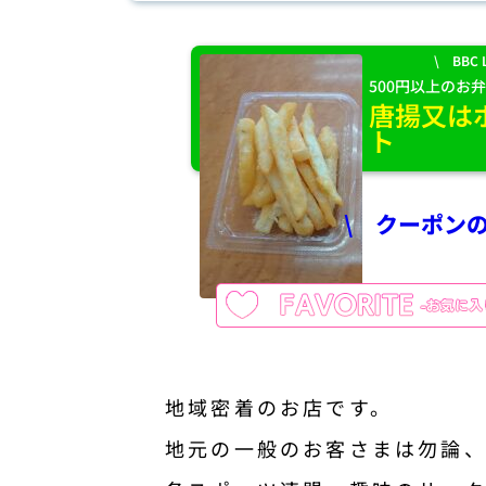
\ BBC L
500円以上のお
唐揚又は
ト
\ クーポン
地域密着のお店です。
地元の一般のお客さまは勿論